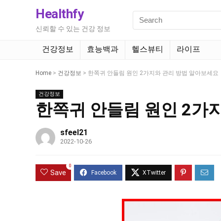
Healthfy
신뢰할 수 있는 건강 정보
건강정보
효능백과
헬스뷰티
라이프
Home
>
건강정보
>
한쪽귀 안들림 원인 2가지와 관리 방법 알아보세요
건강정보
한쪽귀 안들림 원인 2가
sfeel21
2022-10-26
0
Save