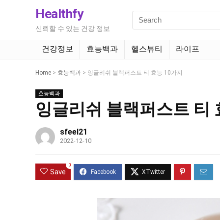
Healthfy
신뢰할 수 있는 건강 정보
건강정보
효능백과
헬스뷰티
라이프
Home
>
효능백과
>
잉글리쉬 블랙퍼스트 티 효능 10가지
효능백과
잉글리쉬 블랙퍼스트 티 
sfeel21
2022-12-10
0
Save