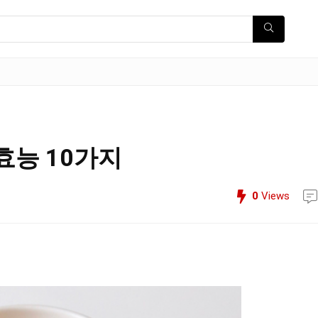
효능 10가지
0
Views