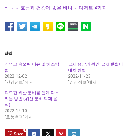
바나나 효능과 건강에 좋은 바나나 디저트 4가지
관련
약먹고 속쓰린 이유 및 해소방
급체 증상과 원인, 급체했을 때
법
대처 방법
2022-12-02
2022-11-23
"건강정보"에서
"건강정보"에서
과도한 위산 분비를 쉽게 다스
리는 방법 (위산 분비 억제 음
식)
2022-12-10
"효능백과"에서
0
Save