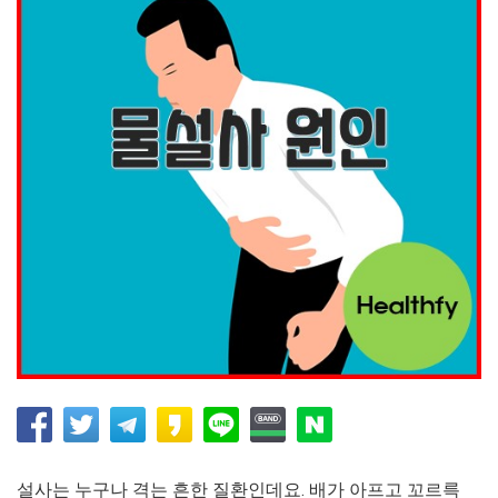
설사는 누구나 격는 흔한 질환인데요. 배가 아프고 꼬르륵