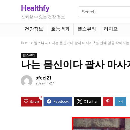
Healthfy
신뢰할 수 있는 건강 정보
건강정보
효능백과
헬스뷰티
라이프
Home
>
헬스뷰티
>
나는 몸신이다 괄사 마사지 5분 만에 얼굴 작아지는
헬스뷰티
나는 몸신이다 괄사 마사지
sfeel21
2022-11-27
0
Save