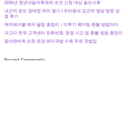
2026년 청년내일저축계좌 조건 신청 대상 필요서류
내근처 로또 판매점 위치 찾기 | 우리동네 집근처 명당 방문 당
첨 후기
캐치테이블 예약 꿀팁 총정리｜미루기 웨이팅 환불 방법까지
아고다 한국 고객센터 전화번호, 운영 시간 및 환불 방법 총정리
동네한바퀴 순천 웃장 돼지국밥 수육 무료 국밥집
Recent Comments
보여줄 댓글 없음.
전체 무단 복사 및 불펌을 금지합니다. by healthfy.kr
"이 포스팅은 쿠팡 파트너스 활동의 일환으로, 이에 따른 일정액의 수수료