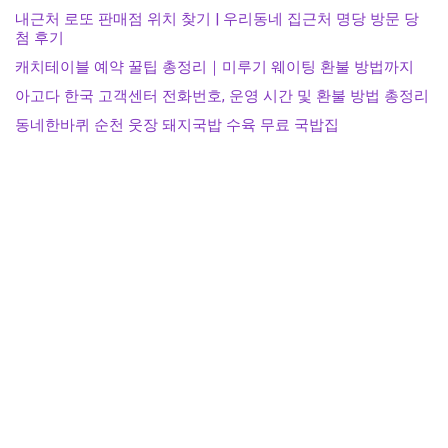
내근처 로또 판매점 위치 찾기 | 우리동네 집근처 명당 방문 당
첨 후기
캐치테이블 예약 꿀팁 총정리｜미루기 웨이팅 환불 방법까지
아고다 한국 고객센터 전화번호, 운영 시간 및 환불 방법 총정리
동네한바퀴 순천 웃장 돼지국밥 수육 무료 국밥집
Recent Comments
보여줄 댓글 없음.
전체 무단 복사 및 불펌을 금지합니다. by healthfy.kr
"이 포스팅은 쿠팡 파트너스 활동의 일환으로, 이에 따른 일정액의 수수료
를 제공받습니다."