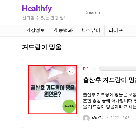
Healthfy
신뢰할 수 있는 건강 정보
건강정보
효능백과
헬스뷰티
라이프
겨드랑이 멍울
0
출산후 겨드랑이 멍
출산후 겨드랑이 멍울은 보통
흔한 증상 중에 하나입니다.
을 겨드랑이 멍울이라고 하는데
sfeel21
2022-11-02